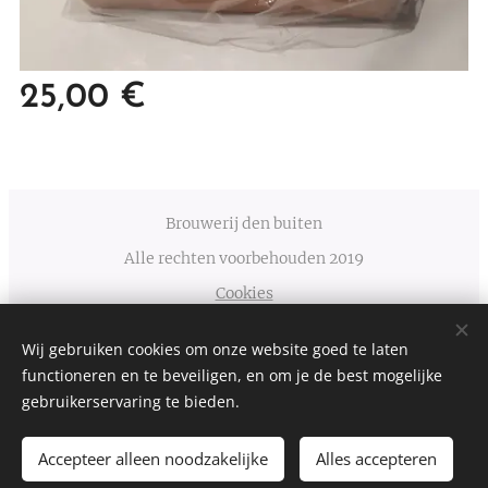
25,00
€
Brouwerij den buiten
Alle rechten voorbehouden 2019
Cookies
Talen
Wij gebruiken cookies om onze website goed te laten
Nederlands
English
functioneren en te beveiligen, en om je de best mogelijke
gebruikerservaring te bieden.
Accepteer alleen noodzakelijke
Alles accepteren
TOEVOEGEN AAN DE WINKELWAGEN