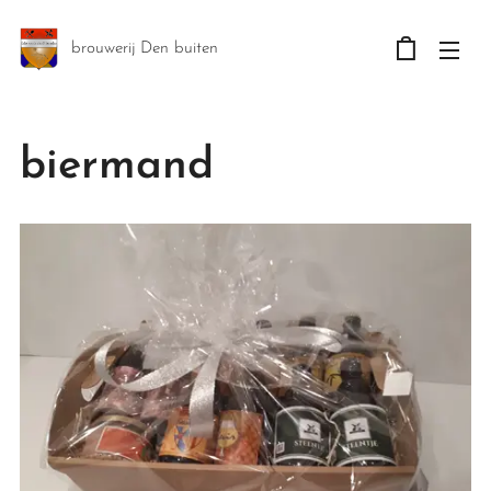
brouwerij Den buiten
biermand