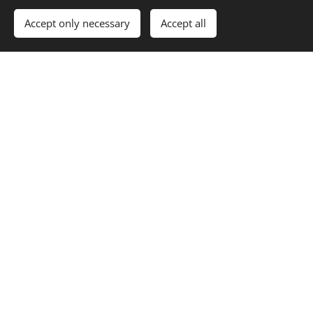
Accept only necessary
Accept all
Vraag ons op een
Bierfestival.