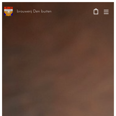
brouwerij Den buiten