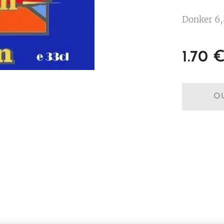
Donker 6,
1.70
O