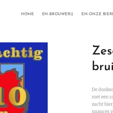
HOME
EN-BROUWERIJ
EN-ONZE BIER
Zes
bru
De donker
met een ro
zacht bie
nuances v